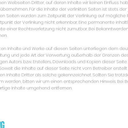
nen Webseiten Dritter, auf deren Inhalte wir keinen Einfluss ha
ernehmen. Für die Inhalte der verlinkten Seiten ist stets der 
nkten Seiten wurden zum Zeitpunkt der Verlinkung auf mögliche
punkt der Verlinkung nicht erkennbar. Eine permanente inhaltli
nkte einer Rechtsverletzung nicht zumutbar. Bei Bekanntwerd
nen.
llten Inhalte und Werke auf diesen Seiten unterliegen dem de
reitung und jede Art der Verwertung außerhalb der Grenzen d
en Autors bzw. Erstellers. Downloads und Kopien dieser Seite s
oweit die Inhalte auf dieser Seite nicht vom Betreiber erstel
n Inhalte Dritter als solche gekennzeichnet. Sollten Sie trotz
m werden, bitten wir um einen entsprechenden Hinweis. Bei 
rtige Inhalte umgehend entfernen.
ng