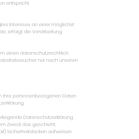
n entspricht.
igtes Interesse an einer möglichst
e, erfolgt die Verarbeitung
 um einen datenschutzrechtlich
Websitebesucher nur nach unseren
deln Ihre personenbezogenen Daten
zerklärung.
orliegende Datenschutzerklärung
chem Zweck das geschieht.
ail) Sicherheitslücken aufweisen