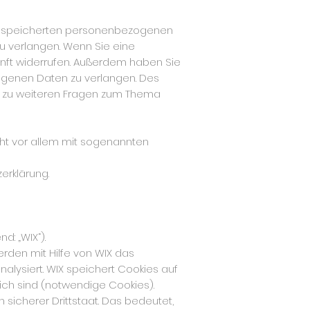
r gespeicherten personenbezogenen
u verlangen. Wenn Sie eine
ukunft widerrufen. Außerdem haben Sie
ogenen Daten zu verlangen. Des
ie zu weiteren Fragen zum Thema
eht vor allem mit sogenannten
erklärung.
d: „WIX“).
rden mit Hilfe von WIX das
alysiert. WIX speichert Cookies auf
lich sind (notwendige Cookies).
h sicherer Drittstaat. Das bedeutet,