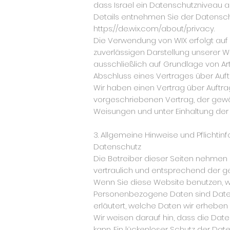
dass Israel ein Datenschutzniveau a
Details entnehmen Sie der Datensch
https://de.wix.com/about/privacy.
Die Verwendung von WIX erfolgt auf G
zuverlässigen Darstellung unserer W
ausschließlich auf Grundlage von Art. 6
Abschluss eines Vertrages über Auf
Wir haben einen Vertrag über Auftra
vorgeschriebenen Vertrag, der gew
Weisungen und unter Einhaltung der
3. Allgemeine Hinweise und Pflichtin
Datenschutz
Die Betreiber dieser Seiten nehmen
vertraulich und entsprechend der g
Wenn Sie diese Website benutzen,
Personenbezogene Daten sind Daten, 
erläutert, welche Daten wir erheben 
Wir weisen darauf hin, dass die Date
kann. Ein lückenloser Schutz der Date