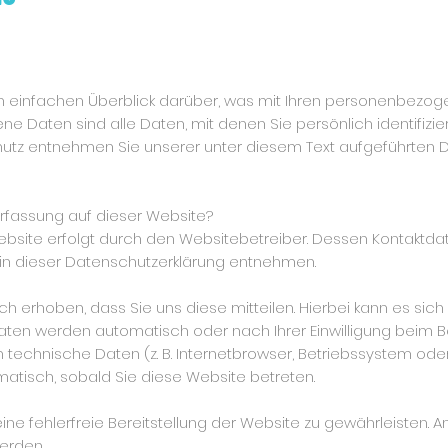
 einfachen Überblick darüber, was mit Ihren personenbezoge
Daten sind alle Daten, mit denen Sie persönlich identifizie
tz entnehmen Sie unserer unter diesem Text aufgeführten D
erfassung auf dieser Website?
ebsite erfolgt durch den Websitebetreiber. Dessen Kontaktd
“ in dieser Datenschutzerklärung entnehmen.
erhoben, dass Sie uns diese mitteilen. Hierbei kann es sich z.
aten werden automatisch oder nach Ihrer Einwilligung beim 
m technische Daten (z. B. Internetbrowser, Betriebssystem oder
matisch, sobald Sie diese Website betreten.
eine fehlerfreie Bereitstellung der Website zu gewährleisten.
erden.