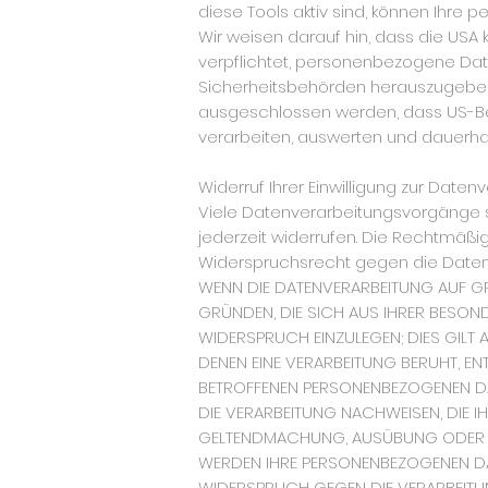
diese Tools aktiv sind, können Ihr
Wir weisen darauf hin, dass die USA
verpflichtet, personenbezogene Da
Sicherheitsbehörden herauszugeben, 
ausgeschlossen werden, dass US-Be
verarbeiten, auswerten und dauerhaft
Widerruf Ihrer Einwilligung zur Daten
Viele Datenverarbeitungsvorgänge sind
jederzeit widerrufen. Die Rechtmäßig
Widerspruchsrecht gegen die Daten
WENN DIE DATENVERARBEITUNG AUF GRUN
GRÜNDEN, DIE SICH AUS IHRER BESON
WIDERSPRUCH EINZULEGEN; DIES GILT 
DENEN EINE VERARBEITUNG BERUHT, E
BETROFFENEN PERSONENBEZOGENEN DA
DIE VERARBEITUNG NACHWEISEN, DIE I
GELTENDMACHUNG, AUSÜBUNG ODER V
WERDEN IHRE PERSONENBEZOGENEN DATE
WIDERSPRUCH GEGEN DIE VERARBEITU