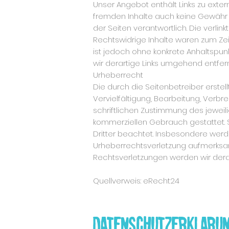
Unser Angebot enthält Links zu exter
fremden Inhalte auch keine Gewähr üb
der Seiten verantwortlich. Die verli
Rechtswidrige Inhalte waren zum Zeit
ist jedoch ohne konkrete Anhaltspu
wir derartige Links umgehend entfer
Urheberrecht
Die durch die Seitenbetreiber erste
Vervielfältigung, Bearbeitung, Verb
schriftlichen Zustimmung des jeweilig
kommerziellen Gebrauch gestattet. S
Dritter beachtet. Insbesondere werde
Urheberrechtsverletzung aufmerksa
Rechtsverletzungen werden wir dera
Quellverweis: eRecht24
Datenschutzerkläru