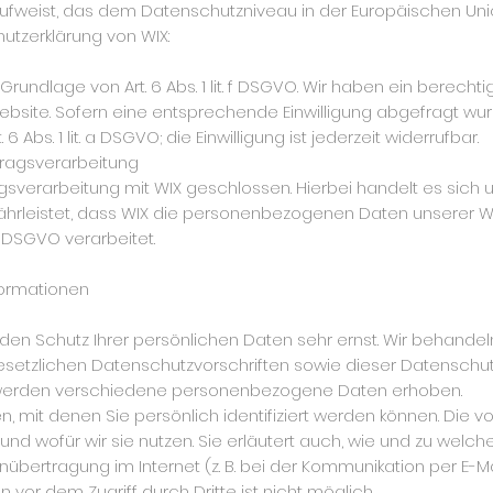
ufweist, das dem Datenschutzniveau in der Europäischen Unio
utzerklärung von WIX:
rundlage von Art. 6 Abs. 1 lit. f DSGVO. Wir haben ein berecht
ebsite. Sofern eine entsprechende Einwilligung abgefragt wurd
 Abs. 1 lit. a DSGVO; die Einwilligung ist jederzeit widerrufbar.
tragsverarbeitung
gsverarbeitung mit WIX geschlossen. Hierbei handelt es sich
ährleistet, dass WIX die personenbezogenen Daten unserer 
 DSGVO verarbeitet.
formationen
 den Schutz Ihrer persönlichen Daten sehr ernst. Wir behan
esetzlichen Datenschutzvorschriften sowie dieser Datenschut
 werden verschiedene personenbezogene Daten erhoben.
mit denen Sie persönlich identifiziert werden können. Die v
und wofür wir sie nutzen. Sie erläutert auch, wie und zu wel
nübertragung im Internet (z. B. bei der Kommunikation per E-M
n vor dem Zugriff durch Dritte ist nicht möglich.