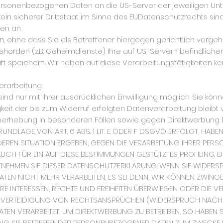
e personenbezogenen Daten an die US-Server der jeweiligen 
 kein sicherer Drittstaat im Sinne des EUDatenschutzrechts s
ten an
ohne dass Sie als Betroffener hiergegen gerichtlich vorgehe
hörden (z.B. Geheimdienste) Ihre auf US-Servern befindlic
 speichern. Wir haben auf diese Verarbeitungstätigkeiten kein
verarbeitung
 nur mit Ihrer ausdrücklichen Einwilligung möglich. Sie können
keit der bis zum Widerruf erfolgten Datenverarbeitung bleibt 
erhebung in besonderen Fällen sowie gegen Direktwerbung (
DLAGE VON ART. 6 ABS. 1 LIT. E ODER F DSGVO ERFOLGT, HABEN 
DEREN SITUATION ERGEBEN, GEGEN DIE VERARBEITUNG IHRER PE
AUCH FÜR EIN AUF DIESE BESTIMMUNGEN GESTÜTZTES PROFILING. 
NTNEHMEN SIE DIESER DATENSCHUTZERKLÄRUNG. WENN SIE WIDERSP
TEN NICHT MEHR VERARBEITEN, ES SEI DENN, WIR KÖNNEN ZWI
HRE INTERESSEN, RECHTE UND FREIHEITEN ÜBERWIEGEN ODER DIE V
ERTEIDIGUNG VON RECHTSANSPRÜCHEN (WIDERSPRUCH NACH ART
N VERARBEITET, UM DIREKTWERBUNG ZU BETREIBEN, SO HABEN SI
NG SIE BETREFFENDER PERSONENBEZOGENER DATEN ZUM ZWECKE