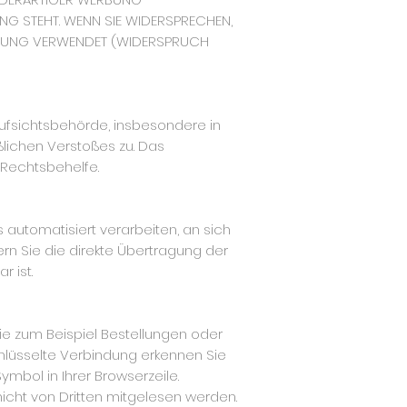
UNG STEHT. WENN SIE WIDERSPRECHEN,
RBUNG VERWENDET (WIDERSPRUCH
ufsichtsbehörde, insbesondere in
ßlichen Verstoßes zu. Das
 Rechtsbehelfe.
s automatisiert verarbeiten, an sich
rn Sie die direkte Übertragung der
 ist.
ie zum Beispiel Bestellungen oder
chlüsselte Verbindung erkennen Sie
ymbol in Ihrer Browserzeile.
 nicht von Dritten mitgelesen werden.