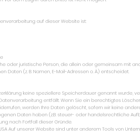
tenverarbeitung auf dieser Website ist:
de
liche oder juristische Person, die allein oder gemeinsam mit a
Daten (z. B. Namen, E-Mail-Adressen o. Ä.) entscheidet.
zerklärung keine speziellere Speicherdauer genannt wurde, 
e Datenverarbeitung entfällt. Wenn Sie ein berechtigtes Lös
iderrufen, werden Ihre Daten gelöscht, sofern wir keine ander
genen Daten haben (z.B. steuer- oder handelsrechtliche Aufb
ung nach Fortfall dieser Gründe.
USA Auf unserer Website sind unter anderem Tools von Untern