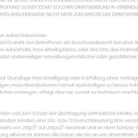
 PROFILING, SOWEIT ES MIT SOLCHER DIREKTWERBUNG IN VERBIND
ATEN ANSCHLIESSEND NICHT MEHR ZUM ZWECKE DER DIREKTWE
en Aufsichtsbehörde
SGVO steht den Betroffenen ein Beschwerderecht bei einer A
n Aufenthalts, ihres Arbeitsplatzes oder des Orts des mutma
t anderweitiger verwaltungsrechtlicher oder gerichtlicher
uf Grundlage Ihrer Einwilligung oder in Erfüllung eines Vertrag
igen, maschinenlesbaren Format aushändigen zu lassen. Sofe
chen verlangen, erfolgt dies nur, soweit es technisch machbar
ünden und zum Schutz der Übertragung vertraulicher Inhalte, w
etreiber senden, eine SSL- bzw. TLSVerschlüsselung. Eine vers
ers von „http://“ auf „https://“ wechselt und an dem Schloss-S
g aktiviert ist, können die Daten, die Sie an uns übermitteln,