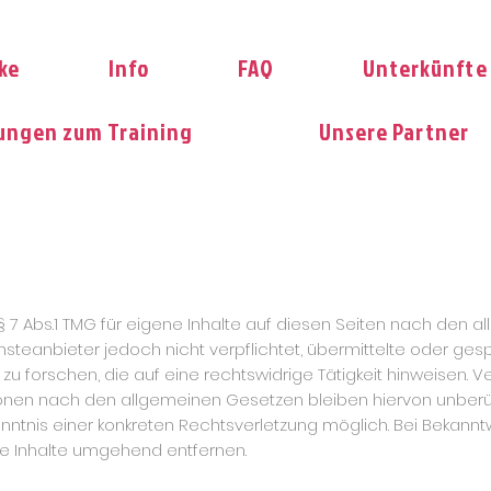
ke
Info
FAQ
Unterkünfte
ngen zum Training
Unsere Partner
§ 7 Abs.1 TMG für eigene Inhalte auf diesen Seiten nach den a
ensteanbieter jedoch nicht verpflichtet, übermittelte oder g
orschen, die auf eine rechtswidrige Tätigkeit hinweisen. Ve
onen nach den allgemeinen Gesetzen bleiben hiervon unberühr
enntnis einer konkreten Rechtsverletzung möglich. Bei Beka
e Inhalte umgehend entfernen.