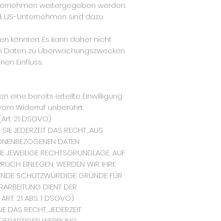
Unternehmen weitergegeben werden.
ind. US-Unternehmen sind dazu
n könnten. Es kann daher nicht
hen Daten zu Überwachungszwecken
en Einfluss.
 eine bereits erteilte Einwilligung
vom Widerruf unberührt.
Art. 21 DSGVO)
SIE JEDERZEIT DAS RECHT, AUS
RSONENBEZOGENEN DATEN
DIE JEWEILIGE RECHTSGRUNDLAGE, AUF
RUCH EINLEGEN, WERDEN WIR IHRE
NGENDE SCHUTZWÜRDIGE GRÜNDE FÜR
ERARBEITUNG DIENT DER
. 21 ABS. 1 DSGVO).
E DAS RECHT, JEDERZEIT
 DERARTIGER WERBUNG