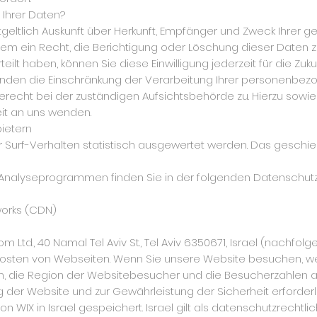
Ihrer Daten?
ntgeltlich Auskunft über Herkunft, Empfänger und Zweck Ihre
em ein Recht, die Berichtigung oder Löschung dieser Daten z
teilt haben, können Sie diese Einwilligung jederzeit für die Z
nden die Einschränkung der Verarbeitung Ihrer personenbez
erecht bei der zuständigen Aufsichtsbehörde zu. Hierzu sow
it an uns wenden.
bietern
r Surf-Verhalten statistisch ausgewertet werden. Das geschi
n Analyseprogrammen finden Sie in der folgenden Datenschutz
works (CDN)
Ltd., 40 Namal Tel Aviv St., Tel Aviv 6350671, Israel (nachfolgen
 Hosten von Webseiten. Wenn Sie unsere Website besuchen, we
n, die Region der Websitebesucher und die Besucherzahlen an
ng der Website und zur Gewährleistung der Sicherheit erforder
WIX in Israel gespeichert. Israel gilt als datenschutzrechtlic